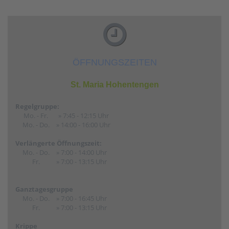
ÖFFNUNGSZEITEN
St. Maria Hohentengen
Regelgruppe:
Mo. - Fr.
» 7:45 - 12:15 Uhr
Mo. - Do.
» 14:00 - 16:00 Uhr
Verlängerte Öffnungszeit:
Mo. - Do.
» 7:00 - 14:00 Uhr
Fr.
» 7:00 - 13:15 Uhr
Ganztagesgruppe
Mo. - Do.
» 7:00 - 16:45 Uhr
Fr.
» 7:00 - 13:15 Uhr
Krippe