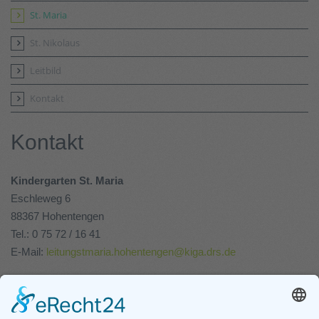
St. Maria
St. Nikolaus
Leitbild
Kontakt
Kontakt
Kindergarten St. Maria
Eschleweg 6
88367 Hohentengen
Tel.: 0 75 72 / 16 41
E-Mail:
leitungstmaria.hohentengen@kiga.drs.de
Kindergarten St. Nikolaus
In der Hau 2